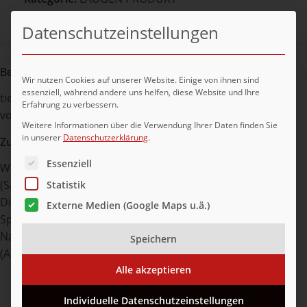
Teilen:
Datenschutzeinstellungen
Beschreibung
Wir nutzen Cookies auf unserer Website. Einige von ihnen sind
essenziell, während andere uns helfen, diese Website und Ihre
tiefgefrorener Laugenbrezel, Teigling, mit Schnitt,
Erfahrung zu verbessern.
vorgegart (mit Salzbeipack)
Weitere Informationen über die Verwendung Ihrer Daten finden Sie
in unserer
Datenschutzerklärung
.
Zutaten:
Es folgt eine Liste der Service-Gruppen, für die eine Ei
Essenziell
WEIZENMEHL, Wasser, Rapsöl, Hefe, jodiertes Speisesalz
(Salz, Kaliumjodat), Emulgator: Mono- und
Statistik
Diacetylweinsäureester von Mono- und Diglyceriden von
Externe Medien (Google Maps u.ä.)
Speisefettsäuren; Brezellauge (Säureregulator:
Natriumhydroxid); Mehlbehandlungsmittel: Enzyme
Speichern
(Amylase, Hemicellulase), Ascorbinsäure.
Alle akzeptieren
Individuelle Datenschutzeinstellungen