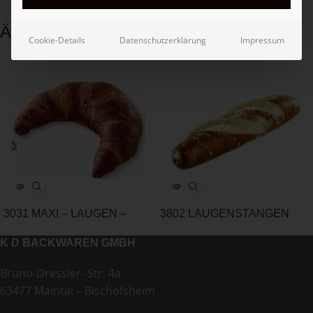
Ähnliche Produkte
Cookie-Details
Datenschutzerklärung
Impressum
3031 MAXI – LAUGEN –
3802 LAUGENSTANGEN
BUTTERCROISSANT
110g
K D BACKWAREN GMBH
Bruno-Dressler- Str. 4a
63477 Maintal – Bischofsheim