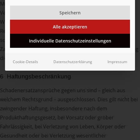
Miteigentum nach dem Verhältnis der Werte zur Zeit der
Verarbeitung. Der Käufer tritt die Forderungen aus dem
Speichern
Weiterverkauf der Vorbehaltsware in Höhe unseres
Alle akzeptieren
Rechnungswertes (zuzüglich 20 % Sicherungsaufschlag)
schon jetzt an uns ab. Solange der Käufer seinen
Individuelle Datenschutzeinstellungen
Zahlungsverpflichtungen nachkommt, ist er zur Einziehung
dieser Forderungen ermächtigt.
Cookie-Details
Datenschutzerklärung
Impressum
6 Haftungsbeschränkung
Schadenersatzansprüche gegen uns sind – gleich aus
welchem Rechtsgrund – ausgeschlossen. Dies gilt nicht bei
zwingender Haftung, insbesondere nach dem
Produkthaftungsgesetz, bei Vorsatz oder grober
Fahrlässigkeit, bei Verletzung von Leben, Körper oder
Gesundheit oder bei Verletzung wesentlicher