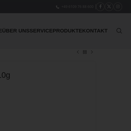
+49 6109 76 88 600
E
ÜBER UNS
SERVICE
PRODUKTE
KONTAKT
10g