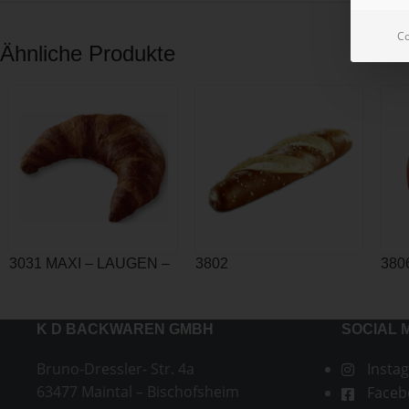
Co
Ähnliche Produkte
3031 MAXI – LAUGEN –
3802
380
BUTTERCROISSANT
LAUGENSTANGEN
Schn
110g
K D BACKWAREN GMBH
SOCIAL 
Bruno-Dressler- Str. 4a
Insta
63477 Maintal – Bischofsheim
Faceb