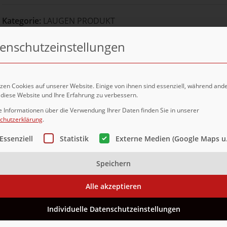
Kategorie:
LAUGEN PRODUKT
Teilen:
enschutzeinstellungen
zen Cookies auf unserer Website. Einige von ihnen sind essenziell, während and
 diese Website und Ihre Erfahrung zu verbessern.
e Informationen über die Verwendung Ihrer Daten finden Sie in unserer
BESCHREIBUNG
chutzerklärung
.
lgt eine Liste der Service-Gruppen, für die eine Einwilligun
Essenziell
Statistik
Externe Medien (Google Maps u.
ack, bayrisch Art
Speichern
eisesalz (Salz, Kaliumjodat), Rapsöl, Emulgator: Mono- u
Alle akzeptieren
lator: Natriumhydroxid); Mehlbehandlungsmittel: Enzyme (A
Individuelle Datenschutzeinstellungen