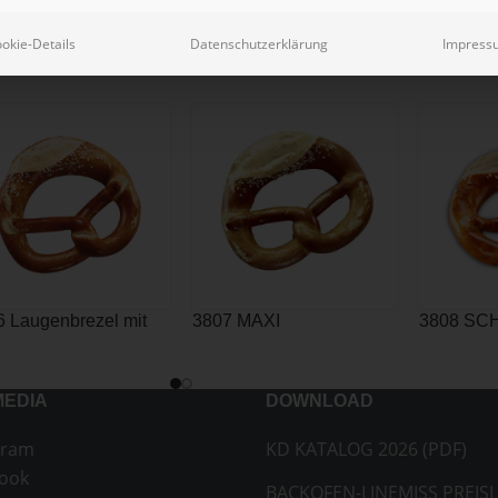
okie-Details
Datenschutzerklärung
Impress
6 Laugenbrezel mit
3807 MAXI
3808 SC
itt 130g
LAUGENBREZEL 160g
LAUGENB
MEDIA
DOWNLOAD
gram
KD KATALOG 2026 (PDF)
ook
BACKOFEN-LINEMISS PREISL