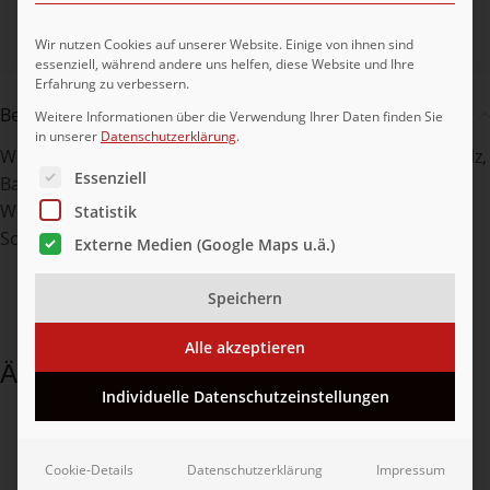
Teilen:
Wir nutzen Cookies auf unserer Website. Einige von ihnen sind
essenziell, während andere uns helfen, diese Website und Ihre
Erfahrung zu verbessern.
Beschreibung
Weitere Informationen über die Verwendung Ihrer Daten finden Sie
in unserer
Datenschutzerklärung
.
Weizenmehl, Wasser, Kartoffelflocken 3,7%, Hefe, Meersalz,
Es folgt eine Liste der Service-Gruppen, für die eine Ei
Essenziell
Backmittel (Malzmehl (Gerste,Weizen), Traubenzucker,
Weizenmehl, Rapsöl. Kann Spuren von Ei, Soja, Milch,
Statistik
Schalenfrüchte und Sesam enthalten.
Externe Medien (Google Maps u.ä.)
Speichern
Alle akzeptieren
Ähnliche Produkte
Individuelle Datenschutzeinstellungen
Cookie-Details
Datenschutzerklärung
Impressum