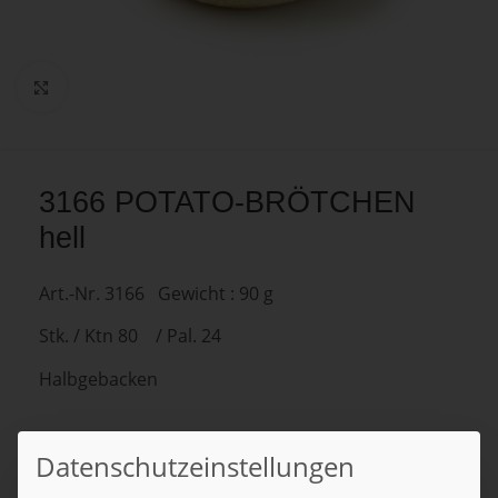
Zum Vergrößern anklicken
3166 POTATO-BRÖTCHEN
hell
Art.-Nr. 3166 Gewicht : 90 g
Stk. / Ktn 80 / Pal. 24
Halbgebacken
Datenschutzeinstellungen
Kategorie:
BRÖTCHEN