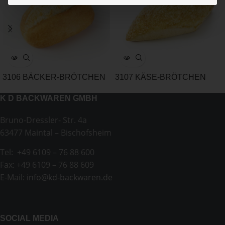
3106 BÄCKER-BRÖTCHEN
3107 KÄSE-BRÖTCHEN
K D BACKWAREN GMBH
Bruno-Dressler- Str. 4a
63477 Maintal – Bischofsheim
Tel: +49 6109 – 76 88 600
Fax: +49 6109 – 76 88 609
E-Mail:
info@kd-backwaren.de
SOCIAL MEDIA