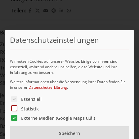
Teilen:
Beschreibung
Datenschutzeinstellungen
Zutaten
ROGGENMEHL, WEIZENMEHL, Wasser,
ROGGENVOLLKORNSCHROT,WEIZENEIWEIß, Hefe, Salz,
Wir nutzen Cookies auf unserer Website. Einige von ihnen sind
essenziell, während andere uns helfen, diese Website und Ihre
Traubenzucker, WEIZENRÖSTMALZMEHL,
Erfahrung zu verbessern.
Verdickungsmittel (E412), Emulgatoren (E472e),
Weitere Informationen über die Verwendung Ihrer Daten finden Sie
Säuerungsmittel (E330)
in unserer
Datenschutzerklärung
.
je 100g enthalten durchschnittlich
Es folgt eine Liste der Service-Gruppen, für die eine Ei
Essenziell
Energie in kJ 982
Statistik
Fett in g 0,9
Kohlenhydrate in g 46
Externe Medien (Google Maps u.ä.)
Ballaststoffe in g 3,8
Speichern
Salzgehalt in g 1,4