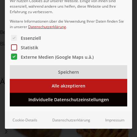
Wir nutzen Cookies auf unserer Website. Einige von ihnen sind
essenziell, während andere uns helfen, diese Website und Ihre
Teilen:
Erfahrung zu verbessern.
Weitere Informationen über die Verwendung Ihrer Daten finden Sie
in unserer
Datenschutzerklärung
.
Beschreibung
Es folgt eine Liste der Service-Gruppen, für die eine Ei
Essenziell
Blätterteiggebäck mit Kirschfüllung, tiefgefroren
Statistik
Externe Medien (Google Maps u.ä.)
Speichern
Ähnliche Produkte
Alle akzeptieren
Individuelle Datenschutzeinstellungen
Cookie-Details
Datenschutzerklärung
Impressum