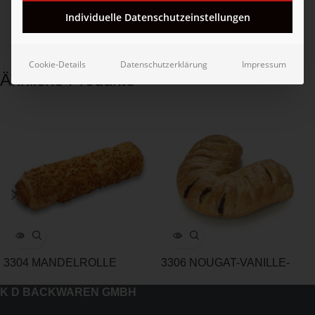
Individuelle Datenschutzeinstellungen
Cookie-Details
Datenschutzerklärung
Impressum
Ähnliche Produkte
3304 MANDELROLLE
3306 NOUGAT-VANILLE-
HÖRNCHEN
K D BACKWAREN GMBH