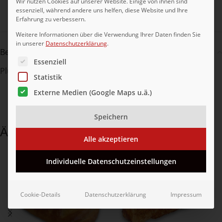
Wir nutzen Cookies auf unserer Website. Einige von ihnen sind
essenziell, während andere uns helfen, diese Website und Ihre
Teilen:
Erfahrung zu verbessern.
Weitere Informationen über die Verwendung Ihrer Daten finden Sie
in unserer
Datenschutzerklärung
.
Beschreibung
Es folgt eine Liste der Service-Gruppen, für die eine Ei
Essenziell
Plundergebäck mit 23% Kakaokrem, tiefgefroren
Statistik
Externe Medien (Google Maps u.ä.)
Speichern
Ähnliche Produkte
Alle akzeptieren
Individuelle Datenschutzeinstellungen
Cookie-Details
Datenschutzerklärung
Impressum