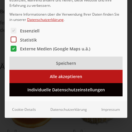
essenziell, während andere uns helfen, diese Website und Ihre
Erfahrung zu verbessern.
Beschreibung
Weitere Informationen über die Verwendung Ihrer Daten finden Sie
in unserer
Datenschutzerklärung
.
feines Hefeteiggebäck mit einer HASELNUSS (24%)-masse,
Es folgt eine Liste der Service-Gruppen, für die eine Ei
dekoriert mit Fondant, fertig gebacken, tiefgefroren
Essenziell
Statistik
Externe Medien (Google Maps u.ä.)
Speichern
Ähnliche Produkte
Alle akzeptieren
Individuelle Datenschutzeinstellungen
Cookie-Details
Datenschutzerklärung
Impressum