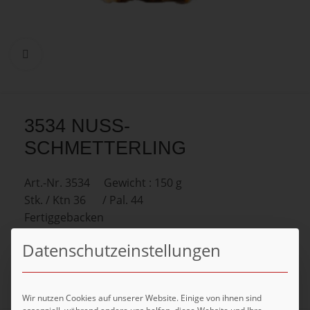
Zum Vergrößern anklicken
3534 NUSS-
SCHMETTERLING
Art.-Nr. 3534 Gewicht : 150 g
Stk. / Ktn 36 / Pal. 44
Fertiggebacken
Datenschutzeinstellungen
Kategorie:
FB-SÜSSGEBÄCK
Teilen:
Wir nutzen Cookies auf unserer Website. Einige von ihnen sind