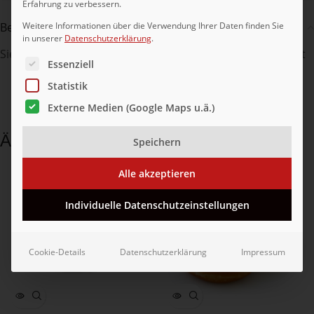
Erfahrung zu verbessern.
Weitere Informationen über die Verwendung Ihrer Daten finden Sie
Beschreibung
in unserer
Datenschutzerklärung
.
Siedegebäck mit Apfelstücken und Apfelcreme, tiefgekühlt
Es folgt eine Liste der Service-Gruppen, für die eine Ei
Essenziell
Statistik
Externe Medien (Google Maps u.ä.)
Ähnliche Produkte
Speichern
Alle akzeptieren
Individuelle Datenschutzeinstellungen
Cookie-Details
Datenschutzerklärung
Impressum