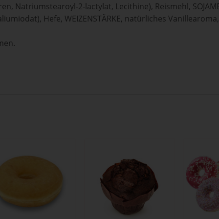
en, Natriumstearoyl‐2‐lactylat, Lecithine), Reismehl, SOJA
Kaliumiodat), Hefe, WEIZENSTÄRKE, natürliches Vanillearoma,
men.