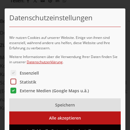
Teilen:
Datenschutzeinstellungen
Beschreibung
Donut mit dunkler kakaohaltiger Fettglasur
Wir nutzen Cookies auf unserer Website. Einige von ihnen sind
essenziell, während andere uns helfen, diese Website und Ihre
ZUTATEN:
Erfahrung zu verbessern.
Weitere Informationen über die Verwendung Ihrer Daten finden Sie
Mehl (WEIZEN); pflanzliche Öle und Fette (Palm; Raps;
in unserer
Datenschutzerklärung
.
Kokos; Sonnenblumen); Wasser; Zucker; Hefe; fettarmes
Es folgt eine Liste der Service-Gruppen, für die eine Ei
Essenziell
Kakaopulver (1,7%); Dextrose;
Statistik
Süßmolkenpulver (MILCH); SOJAmehl; Salz; Backtriebmittel
(E450i; E500ii); MagerMILCHpulver; Emulgator (E471; E481);
Externe Medien (Google Maps u.ä.)
natürliches Aroma.
Speichern
Kann Spuren enthalten von: Eiern, Mandeln, Haselnüsse
Alle akzeptieren