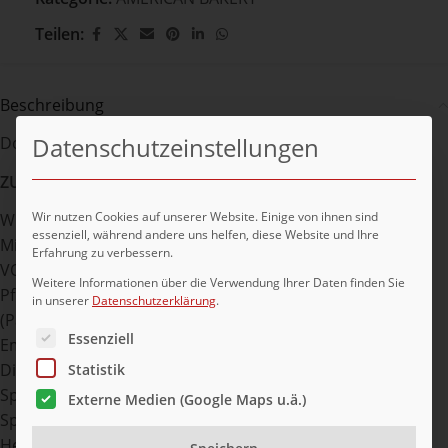
Teilen:
Beschreibung
Datenschutzeinstellungen
Donut Kakao & Deko aus belgischer Schoko ,Tiefkühlt
ZUTATEN:
Wir nutzen Cookies auf unserer Website. Einige von ihnen sind
WEIZENMEHL, Pflanzenöle (Palm, Raps), Wasser, Zucker,
essenziell, während andere uns helfen, diese Website und Ihre
Milchschokolade (7%) (Zucker, Kakaobutter,
Erfahrung zu verbessern.
VOLLMILCHPULVER, Kakaomasse, natürliches aroma),
Weitere Informationen über die Verwendung Ihrer Daten finden Sie
Pflanzenfette
in unserer
Datenschutzerklärung
.
(Palmkern, Palm, Kokos), mageres Kakaopulver,
Es folgt eine Liste der Service-Gruppen, für die eine Ei
Essenziell
Emulgatoren aus pflanzlichen Quellen (Mono‐ und
Diacetylweinsäureester von Mono‐ und Diglyceriden von
Statistik
Speisefettsäuren, Mono‐ und Diglyceride von
Externe Medien (Google Maps u.ä.)
Speisefettsäuren, Natriumstearoyl‐2‐lactylat, Lecithine),
Hefe, SOJAMEHL, jodiertes Speisesalz (Speisesalz,