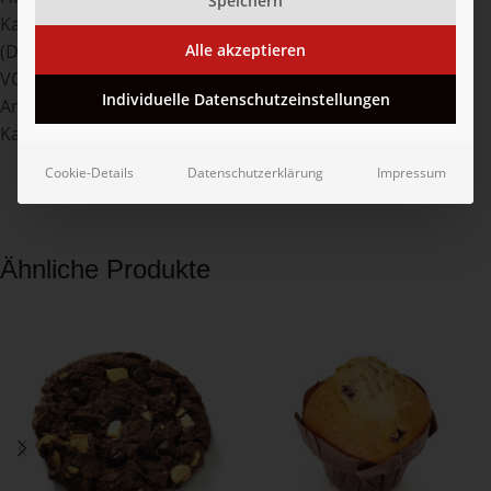
Speichern
Kaliumiodat), Gluten (WEIZEN), Backtriebmittel
(Dinatriumdiphosphat, Natriumhydrogencarbonat),
Alle akzeptieren
VOLLMILCHPULVER, WEIZENSTÄRKE, natürliches aroma,
Individuelle Datenschutzeinstellungen
Antioxidationsmittel(Ascorbinsäure).
Kann Spuren enthalten von: Eier, Schalenfrüchte.
Cookie-Details
Datenschutzerklärung
Impressum
Ähnliche Produkte