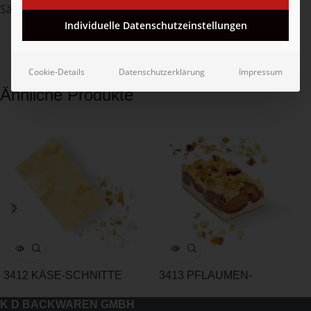
Säureregulator (E330)].
Individuelle Datenschutzeinstellungen
Cookie-Details
Datenschutzerklärung
Impressum
Ähnliche Produkte
3412 KÄSE-SCHNITTE
3413 PFLAUMEN-
SCHNITTE mit Butterstreusel
K D BACKWAREN GMBH