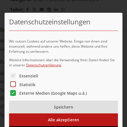
Teilen:
Datenschutzeinstellungen
Beschreibung
Weizengebäck mit Sesam dekoriert,, tiefgefroren Türkei
Wir nutzen Cookies auf unserer Website. Einige von ihnen sind
essenziell, während andere uns helfen, diese Website und Ihre
Hergestellt
Erfahrung zu verbessern.
Weitere Informationen über die Verwendung Ihrer Daten finden Sie
Zutaten:
in unserer
Datenschutzerklärung
.
Weizenmehl (Alpha-Amylase, Mehlbehandlungsmittel,
Es folgt eine Liste der Service-Gruppen, für die eine Ei
Essenziell
Ascorbinsäure), Wasser, Sesam, Salz, Hefe, Zucker,
Statistik
Sonnenblumenöl [Sonnenblumen, Antioxidationsmittel
Externe Medien (Google Maps u.ä.)
(E321)], E900, Traubenmelasse, Emulgator
(Diacetylweinsäureester von Mono- und Diglyceriden von
Speichern
Speisefettsäuren*), Verdickungsmittel (Guarkernmehl).
Alle akzeptieren