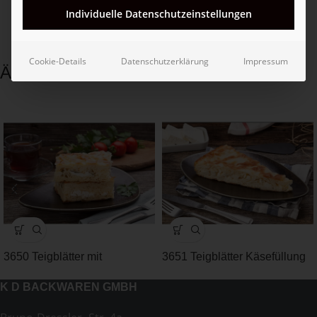
Individuelle Datenschutzeinstellungen
Cookie-Details
Datenschutzerklärung
Impressum
Ähnliche Produkte
3650 Teigblätter mit
3651 Teigblätter Käsefüllung
Käsefüllung
rund
K D BACKWAREN GMBH