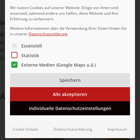
Teilen:
Wir nutzen Cookies auf unserer Website. Einige von ihnen sind
essenziell, während andere uns helfen, diese Website und Ihre
Erfahrung zu verbessern.
Beschreibung
Weitere Informationen über die Verwendung Ihrer Daten finden Sie
Brotmix aus den 6 hochwertigen Brotsorten 3
in unserer
Datenschutzerklärung
.
Vollkornbatzen, 2 Krusten-, 2 Kartoffel-, 2 Kürbis, 2
Es folgt eine Liste der Service-Gruppen, für die eine Ei
Essenziell
Vollkorn-, 2 Sonnenblumenkernbrote. Da ist für jeden
Statistik
Geschmack das passende Brot dabei.
Externe Medien (Google Maps u.ä.)
Speichern
Alle akzeptieren
Ähnliche Produkte
Individuelle Datenschutzeinstellungen
Cookie-Details
Datenschutzerklärung
Impressum